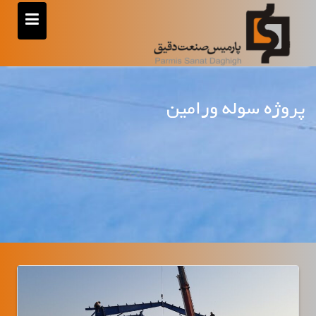
رش
ه
حتوا
پروژه سوله ورامین