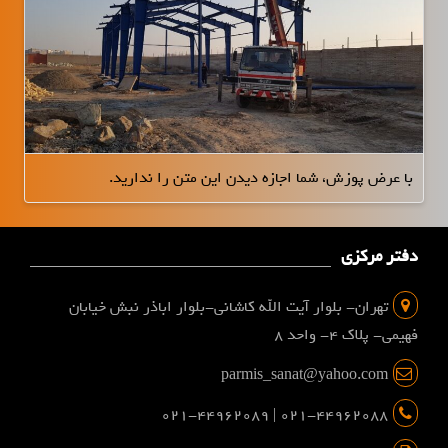
با عرض پوزش، شما اجازه دیدن این متن را ندارید.
دفتر مرکزی
تهران- بلوار آیت الله کاشانی-بلوار اباذر نبش خیابان
فهیمی- پلاک 4- واحد 8
parmis_sanat@yahoo.com
021-44962088 | 021-44962089