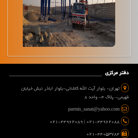
دفتر مرکزی
تهران- بلوار آیت الله کاشانی-بلوار اباذر نبش خیابان
فهیمی- پلاک 4- واحد 8
parmis_sanat@yahoo.com
021-44962088 | 021-44962089
021-44053784