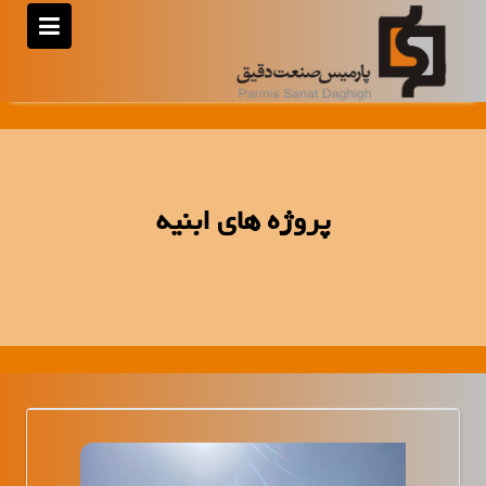
رش
ه
حتوا
پروژه های ابنیه