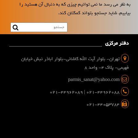
به نظر می رسد ما نمی توانیم چیزی که به دنبال آن هستید را
بیابیم. شاید جستجو بتواند کمکتان کند.
دفتر مرکزی
تهران- بلوار آیت الله کاشانی-بلوار اباذر نبش خیابان
فهیمی- پلاک 4- واحد 8
parmis_sanat@yahoo.com
021-44962088 | 021-44962089
021-44053784