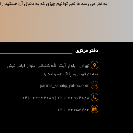
به نظر می رسد ما نمی توانیم چیزی که به دنبال آن هستید را 
دفتر مرکزی
تهران- بلوار آیت الله کاشانی-بلوار اباذر نبش
خیابان فهیمی- پلاک 4- واحد 8
parmis_sanat@yahoo.com
021-44962088 | 021-44962089
021-44053784