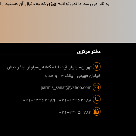
به نظر می رسد ما نمی توانیم چیزی که به دنبال آن هستید را 
دفتر مرکزی
تهران- بلوار آیت الله کاشانی-بلوار اباذر نبش
خیابان فهیمی- پلاک 4- واحد 8
parmis_sanat@yahoo.com
021-44962088 | 021-44962089
021-44053784