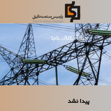
رش
ه
حتوا
Att. Tag:
ناجا
پیدا نشد