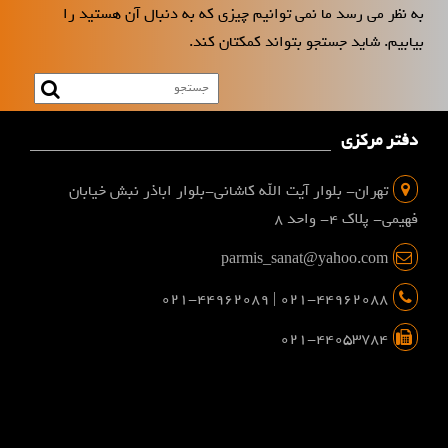
به نظر می رسد ما نمی توانیم چیزی که به دنبال آن هستید را
بیابیم. شاید جستجو بتواند کمکتان کند.
دفتر مرکزی
تهران- بلوار آیت الله کاشانی-بلوار اباذر نبش خیابان
فهیمی- پلاک 4- واحد 8
parmis_sanat@yahoo.com
021-44962088 | 021-44962089
021-44053784