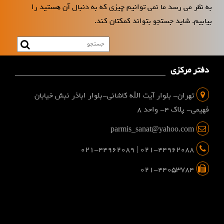
به نظر می رسد ما نمی توانیم چیزی که به دنبال آن هستید را
بیابیم. شاید جستجو بتواند کمکتان کند.
دفتر مرکزی
تهران- بلوار آیت الله کاشانی-بلوار اباذر نبش خیابان
فهیمی- پلاک 4- واحد 8
parmis_sanat@yahoo.com
021-44962088 | 021-44962089
021-44053784